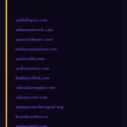
usafullnewz.com
uktimenetwork.com
usaworldnewz.com
todayusaexplore.com
usalocality.com
usafournewz.com
thebalochhal.com
vehicularmaster.com
vibesaccent.com
ampajavierdemiguel.org
brainboosters.co
amberlately.com