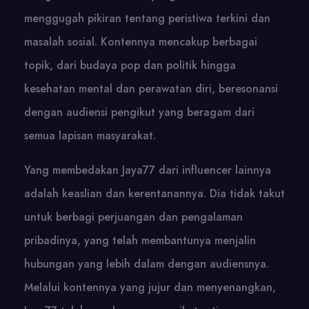
menggugah pikiran tentang peristiwa terkini dan
masalah sosial. Kontennya mencakup berbagai
topik, dari budaya pop dan politik hingga
kesehatan mental dan perawatan diri, beresonansi
dengan audiensi pengikut yang beragam dari
semua lapisan masyarakat.
Yang membedakan Jaya77 dari influencer lainnya
adalah keaslian dan kerentanannya. Dia tidak takut
untuk berbagi perjuangan dan pengalaman
pribadinya, yang telah membantunya menjalin
hubungan yang lebih dalam dengan audiensnya.
Melalui kontennya yang jujur ​​dan menyenangkan,