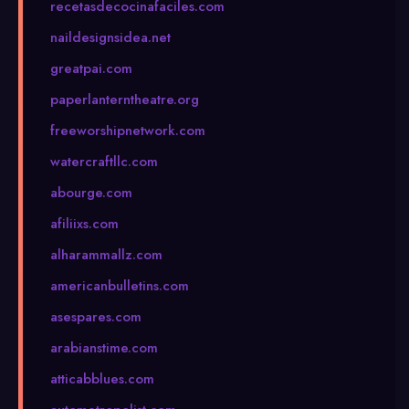
recetasdecocinafaciles.com
naildesignsidea.net
greatpai.com
paperlanterntheatre.org
freeworshipnetwork.com
watercraftllc.com
abourge.com
afiliixs.com
alharammallz.com
americanbulletins.com
asespares.com
arabianstime.com
atticabblues.com