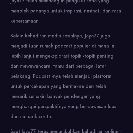
Jaya77 telah membangun pengikut setia yang
menoleh padanya untuk inspirasi, nasihat, dan rasa
kebersamaan.
Selain kehadiran media sosialnya, Jaya77 juga
menjadi tuan rumah podcast populer di mana ia
lebih lanjut mengeksplorasi topik -topik penting
dan mewawancarai tamu dari berbagai latar
belakang. Podcast -nya telah menjadi platform
untuk percakapan yang bermakna dan telah
menarik semakin banyak pendengar yang
menghargai perspektifnya yang berwawasan luas
dan menarik cerita.
Saat Jaya77 terus menumbuhkan kehadiran online -