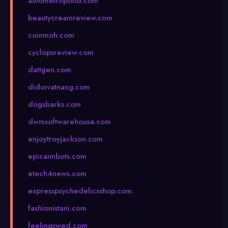
autometropolist.com
beautycreamreview.com
coinmoh.com
cyclopsreview.com
dattgen.com
didoivatnang.com
dogsbarks.com
dwmsoftwarehouse.com
enjoytroyjackson.com
epicaimbots.com
etech4news.com
expresspsychedelicsshop.com
fashionistani.com
feelingswed.com