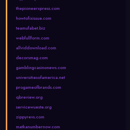
thepioneerxpress.com
howtofixissue.com
teamufabet.biz
webfullform.com
allviddownload.com
decorsmag.com
gamblingcasinonews.com
universitiesofamerica.net
progameofbrands.com
qbreview.org
servicewueste.org
zippyrevs.com
matkanumbernow.com