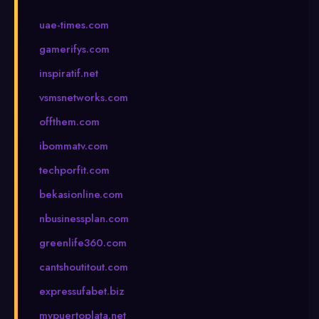
uae-times.com
gamerifys.com
inspiratif.net
vsmsnetworks.com
offthem.com
ibommatv.com
techporfit.com
bekasionline.com
nbusinessplan.com
greenlife360.com
cantshoutitout.com
expressufabet.biz
mypuertoplata.net