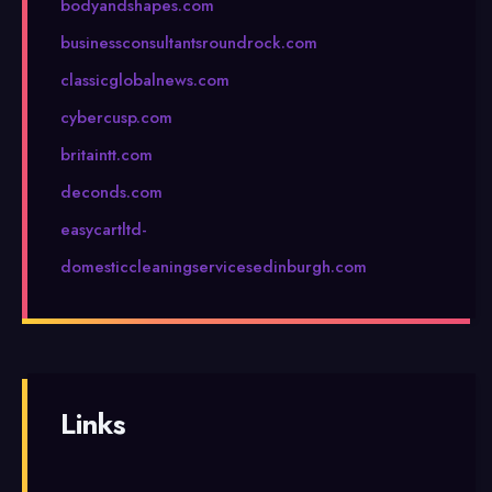
bodyandshapes.com
businessconsultantsroundrock.com
classicglobalnews.com
cybercusp.com
britaintt.com
deconds.com
easycartltd-
domesticcleaningservicesedinburgh.com
Links