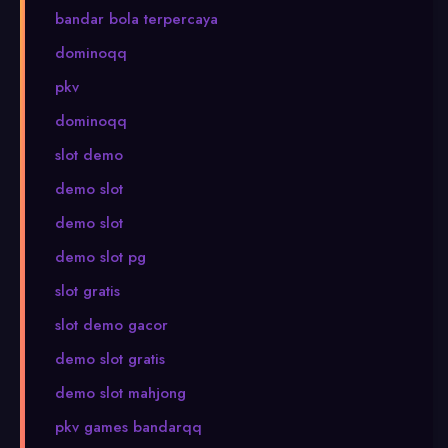
bandar bola terpercaya
dominoqq
pkv
dominoqq
slot demo
demo slot
demo slot
demo slot pg
slot gratis
slot demo gacor
demo slot gratis
demo slot mahjong
pkv games bandarqq