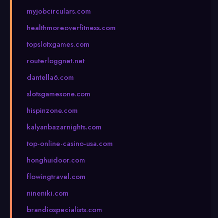
myjobcirculars.com
healthmoreoverfitness.com
topslotxgames.com
routerloggnet.net
dantella6.com
slotsgamesone.com
hispinzone.com
kalyanbazarnights.com
top-online-casino-usa.com
honghuidoor.com
flowingtravel.com
nineniki.com
brandiospecialists.com