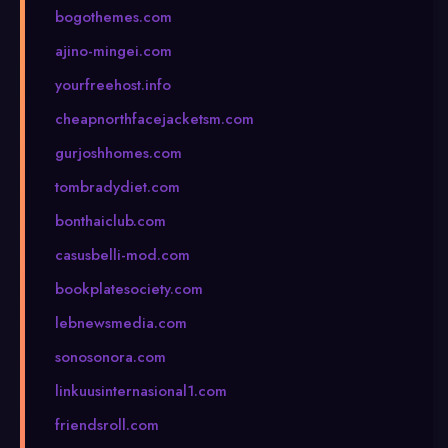
bogothemes.com
ajino-mingei.com
yourfreehost.info
cheapnorthfacejacketsm.com
gurjoshhomes.com
tombradydiet.com
bonthaiclub.com
casusbelli-mod.com
bookplatesociety.com
lebnewsmedia.com
sonosonora.com
linkuusinternasional1.com
friendsroll.com