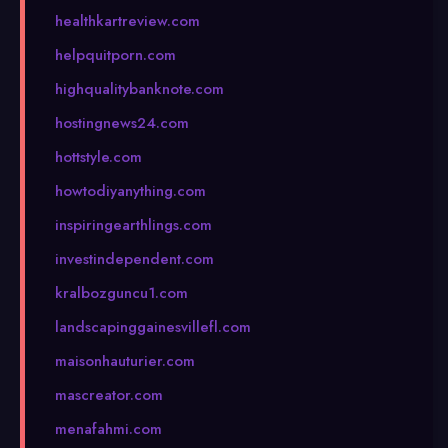
healthkartreview.com
helpquitporn.com
highqualitybanknote.com
hostingnews24.com
hottstyle.com
howtodiyanything.com
inspiringearthlings.com
investindependent.com
kralbozguncu1.com
landscapinggainesvillefl.com
maisonhauturier.com
mascreator.com
menafahmi.com