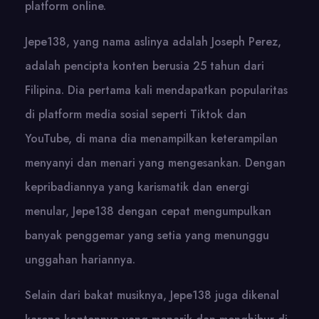
platform online.
Jepe138, yang nama aslinya adalah Joseph Perez,
adalah pencipta konten berusia 25 tahun dari
Filipina. Dia pertama kali mendapatkan popularitas
di platform media sosial seperti Tiktok dan
YouTube, di mana dia menampilkan keterampilan
menyanyi dan menari yang mengesankan. Dengan
kepribadiannya yang karismatik dan energi
menular, Jepe138 dengan cepat mengumpulkan
banyak penggemar yang setia yang menunggu
unggahan hariannya.
Selain dari bakat musiknya, Jepe138 juga dikenal