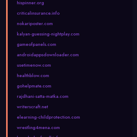
hispinner.org
criticalinsurance.info
nokariposter.com
kalyan-guessing-nightplay.com
gameofpanels.com
androidappsdownloader.com
usetimenow.com
healthblow.com
gohelpmate.com
rajdhani-satta-matka.com
writerscraft.net
elearning-childprotection.com
wrestling4mena.com