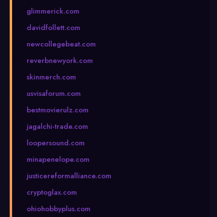
glimmerick.com
davidfollett.com
newcollegebeat.com
reverbnewyork.com
skinmerch.com
usvisaforum.com
bestmovierulz.com
jagalchi-trade.com
loopersound.com
minapenelope.com
justicereformalliance.com
cryptoglax.com
ohiohobbyplus.com