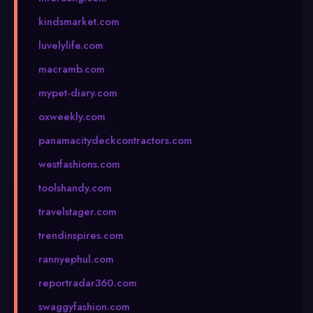
kindsmarket.com
luvelylife.com
macramb.com
mypet-diary.com
oxweekly.com
panamacitydeckcontractors.com
westfashions.com
toolshandy.com
travelstager.com
trendinspires.com
rannyephul.com
reportradar360.com
swaggyfashion.com