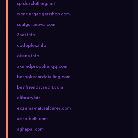
spiderclothing.net
wondergadgetsshop.com
seatgurunews.com
3net.info
codeplex.info
okena.info
akunidpropokerqq.com
bespokecardetailing.com
bestfriendscredit.com
elibrary.biz
eczema-naturalcures.com
astro-bath.com
aghapal.com