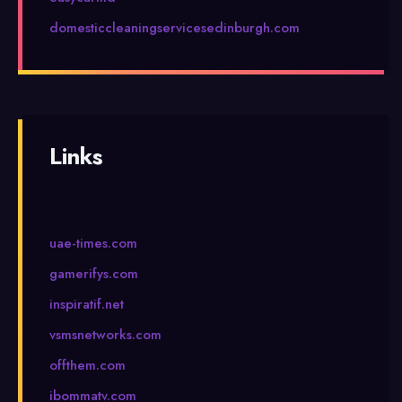
domesticcleaningservicesedinburgh.com
Links
uae-times.com
gamerifys.com
inspiratif.net
vsmsnetworks.com
offthem.com
ibommatv.com