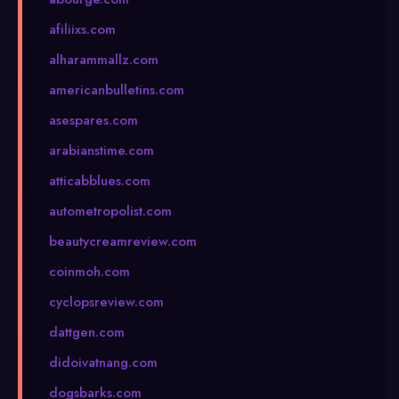
afiliixs.com
alharammallz.com
americanbulletins.com
asespares.com
arabianstime.com
atticabblues.com
autometropolist.com
beautycreamreview.com
coinmoh.com
cyclopsreview.com
dattgen.com
didoivatnang.com
dogsbarks.com