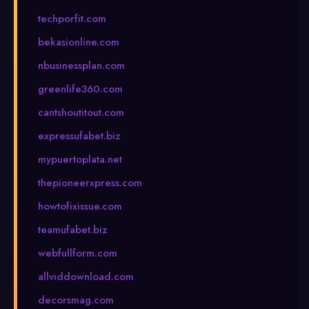
techporfit.com
bekasionline.com
nbusinessplan.com
greenlife360.com
cantshoutitout.com
expressufabet.biz
mypuertoplata.net
thepioneerxpress.com
howtofixissue.com
teamufabet.biz
webfullform.com
allviddownload.com
decorsmag.com