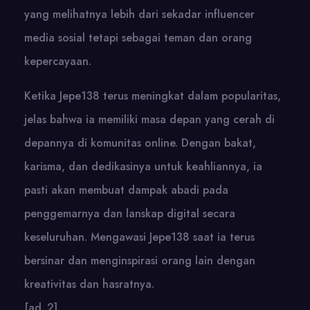
yang melihatnya lebih dari sekadar influencer
media sosial tetapi sebagai teman dan orang
kepercayaan.
Ketika Jepe138 terus meningkat dalam popularitas,
jelas bahwa ia memiliki masa depan yang cerah di
depannya di komunitas online. Dengan bakat,
karisma, dan dedikasinya untuk keahliannya, ia
pasti akan membuat dampak abadi pada
penggemarnya dan lanskap digital secara
keseluruhan. Mengawasi Jepe138 saat ia terus
bersinar dan menginspirasi orang lain dengan
kreativitas dan hasratnya.
[ad_2]