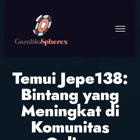
Temui Jepe138:
Bintang yang
Meningkat di
Komunitas