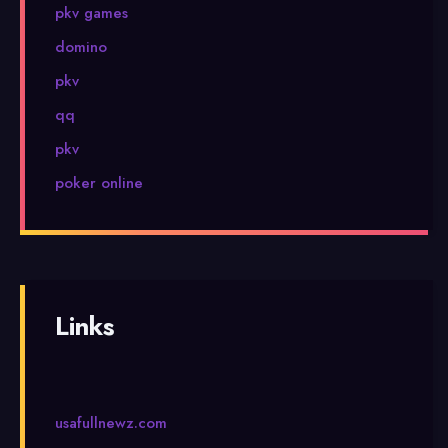
pkv games
domino
pkv
qq
pkv
poker online
Links
usafullnewz.com