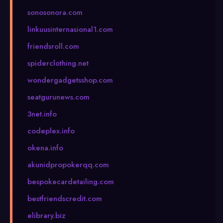
sonosonora.com
linkuusinternasional1.com
friendsroll.com
spiderclothing.net
wondergadgetsshop.com
seatgurunews.com
3net.info
codeplex.info
okena.info
akunidpropokerqq.com
bespokecardetailing.com
bestfriendscredit.com
elibrary.biz