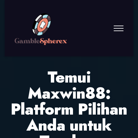
Temui
Maxwin88:
Platform Pilihan
Anda untuk