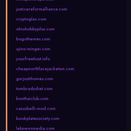
justicereformalliance.com
cryptoglax.com
ohiohobbyplus.com
bogothemes.com
ajino-mingei.com
yourfreehost.info
cheapnorthfacejacketsm.com
gurjoshhomes.com
tombradydiet.com
bonthaiclub.com
casusbelli-mod.com
bookplatesociety.com
lebnewsmedia.com