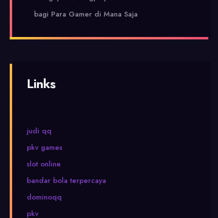
bagi Para Gamer di Mana Saja
Links
judi qq
pkv games
slot online
bandar bola terpercaya
dominoqq
pkv