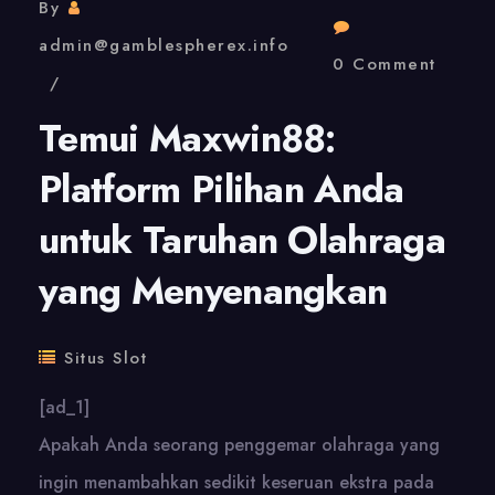
By
admin@gamblespherex.info
0 Comment
Temui Maxwin88:
Platform Pilihan Anda
untuk Taruhan Olahraga
yang Menyenangkan
Situs Slot
[ad_1]
Apakah Anda seorang penggemar olahraga yang
ingin menambahkan sedikit keseruan ekstra pada