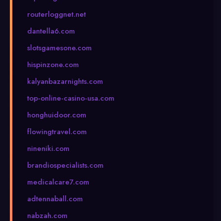
routerloggnet.net
dantella6.com
slotsgamesone.com
hispinzone.com
kalyanbazarnights.com
top-online-casino-usa.com
honghuidoor.com
flowingtravel.com
nineniki.com
brandiospecialists.com
medicalcare7.com
adtennaball.com
nabzah.com