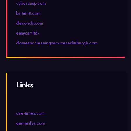
cybercusp.com
britaintt.com
deconds.com
easycartltd-
domesticcleaningservicesedinburgh.com
Links
uae-times.com
gamerifys.com