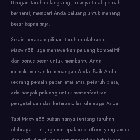
Dengan taruhan langsung, aksinya tidak pernah
berhenti, memberi Anda peluang untuk menang
besar kapan saja.
Selain beragam pilihan taruhan olahraga,
Maxwin88 juga menawarkan peluang kompetitif
dan bonus besar untuk membantu Anda
memaksimalkan kemenangan Anda. Baik Anda
seorang pemain papan atas atau petaruh biasa,
ada banyak peluang untuk memanfaatkan
pengetahuan dan keterampilan olahraga Anda.
Tapi Maxwin88 bukan hanya tentang taruhan
olahraga – ini juga merupakan platform yang aman