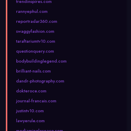
trendinspires.com
rannyephul.com
reportradar360.com
swaggyfashion.com
taraftariumtv10.com
questionquery.com
bodybuildinglegend.com
brilliant-nails.com
dandr-photography.com
dokteroce.com
journal-francais.com
justintv10.com
lawyerule.com
mediamingleseaco.com