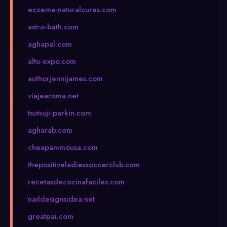
eczema-naturalcures.com
astro-bath.com
aghapal.com
altu-expo.com
authorjennijames.com
viajearoma.net
tsutsuji-parkin.com
agharab.com
cheapammousa.com
thepositiveladiessoccerclub.com
recetasdecocinafaciles.com
naildesignsidea.net
greatpai.com