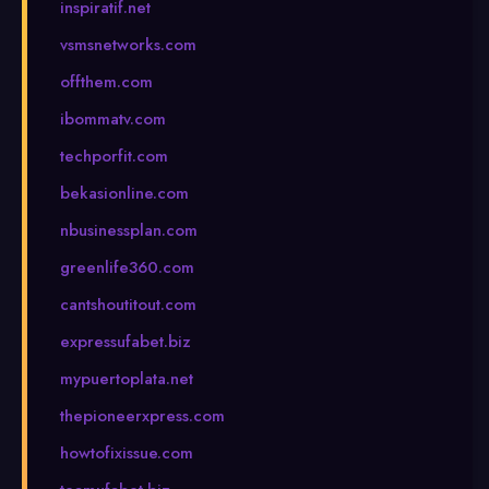
inspiratif.net
vsmsnetworks.com
offthem.com
ibommatv.com
techporfit.com
bekasionline.com
nbusinessplan.com
greenlife360.com
cantshoutitout.com
expressufabet.biz
mypuertoplata.net
thepioneerxpress.com
howtofixissue.com