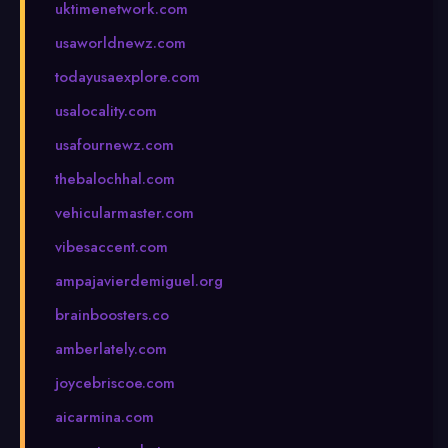
uktimenetwork.com
usaworldnewz.com
todayusaexplore.com
usalocality.com
usafournewz.com
thebalochhal.com
vehicularmaster.com
vibesaccent.com
ampajavierdemiguel.org
brainboosters.co
amberlately.com
joycebriscoe.com
aicarmina.com