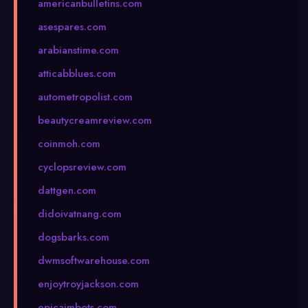
americanbulletins.com
asespares.com
arabianstime.com
atticabblues.com
autometropolist.com
beautycreamreview.com
coinmoh.com
cyclopsreview.com
dattgen.com
didoivatnang.com
dogsbarks.com
dwmsoftwarehouse.com
enjoytroyjackson.com
epicaimbots.com