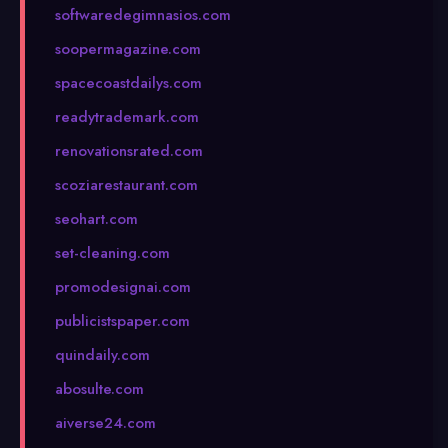
softwaredegimnasios.com
soopermagazine.com
spacecoastdailys.com
readytrademark.com
renovationsrated.com
scoziarestaurant.com
seohart.com
set-cleaning.com
promodesignai.com
publicistspaper.com
quindaily.com
abosulte.com
aiverse24.com