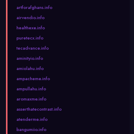
artforafghans.info
airvendio.info
healthexe.info
puretecx.info
tecadvance.info
aminityio.info
amiolahu.info
ampacheme.info
ampullahu.info
aromaxme.info
asserthatecontrast.info
atenderme.info
bangumiio.info