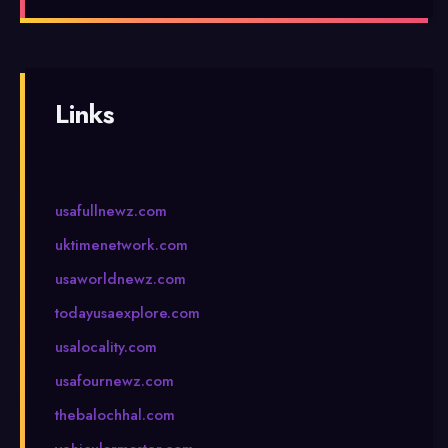
Links
usafullnewz.com
uktimenetwork.com
usaworldnewz.com
todayusaexplore.com
usalocality.com
usafournewz.com
thebalochhal.com