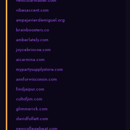
vehicularmaster.com
vibesaccent.com
ampajavierdemiguel.org
brainboosters.co
amberlately.com
joycebriscoe.com
aicarmina.com
mypartysupplystore.com
annforwisconsin.com
findjaipur.com
cultofjim.com
glimmerick.com
davidfollett.com
newcollegebeat.com