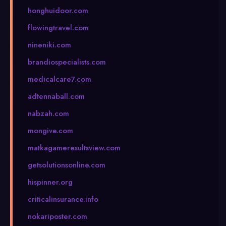
honghuidoor.com
flowingtravel.com
nineniki.com
brandiospecialists.com
medicalcare7.com
adtennaball.com
nabzah.com
mongive.com
matkagameresultsview.com
getsolutionsonline.com
hispinner.org
criticalinsurance.info
nokariposter.com