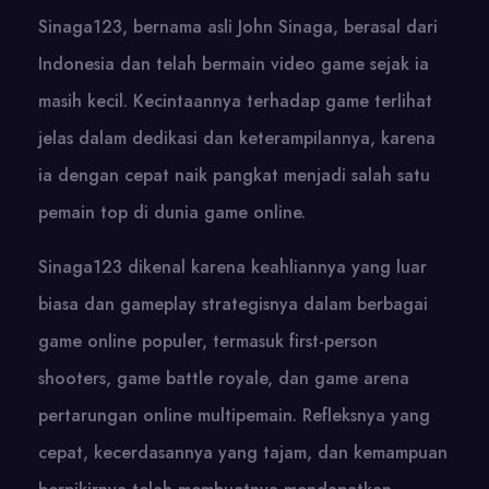
Sinaga123, bernama asli John Sinaga, berasal dari
Indonesia dan telah bermain video game sejak ia
masih kecil. Kecintaannya terhadap game terlihat
jelas dalam dedikasi dan keterampilannya, karena
ia dengan cepat naik pangkat menjadi salah satu
pemain top di dunia game online.
Sinaga123 dikenal karena keahliannya yang luar
biasa dan gameplay strategisnya dalam berbagai
game online populer, termasuk first-person
shooters, game battle royale, dan game arena
pertarungan online multipemain. Refleksnya yang
cepat, kecerdasannya yang tajam, dan kemampuan