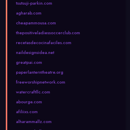
tsutsuji-parkin.com
agharab.com
cheapammousa.com
thepositiveladiessoccerclub.com
recetasdecocinafaciles.com
naildesignsidea.net
greatpai.com
paperlanterntheatre.org
freeworshipnetwork.com
watercraftllc.com
abourge.com
afiliixs.com
alharammallz.com