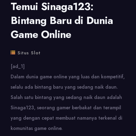
Temui Sinaga123:
Bintang Baru di Dunia
Game Online
Situs Slot
[ad_1]
Dalam dunia game online yang luas dan kompetitif,
selalu ada bintang baru yang sedang naik daun.
Salah satu bintang yang sedang naik daun adalah
Sinaga123, seorang gamer berbakat dan terampil
yang dengan cepat membuat namanya terkenal di
komunitas game online.