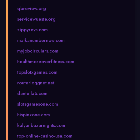
qbreview.org
servicewueste.org
zippyrevs.com
matkanumbernow.com
myjobcirculars.com
healthmoreoverfitness.com
topslotxgames.com
routerloggnet.net
dantella6.com
slotsgamesone.com
hispinzone.com
kalyanbazarnights.com
top-online-casino-usa.com