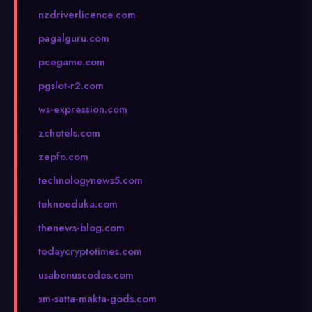
nzdriverlicence.com
pagalguru.com
pcegame.com
pgslot-r2.com
ws-expression.com
zchotels.com
zepfo.com
technologynews5.com
teknoeduka.com
thenews-blog.com
todaycryptotimes.com
usabonuscodes.com
sm-satta-makta-gods.com