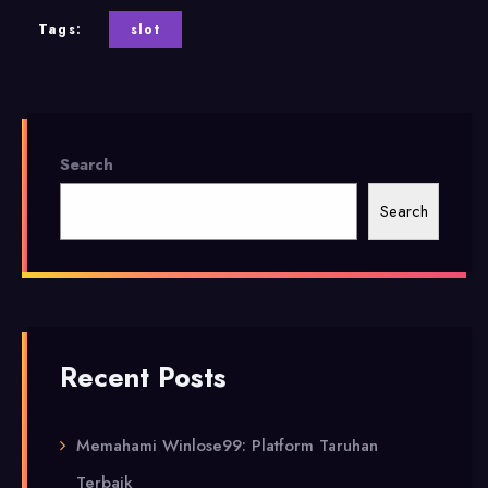
Tags:
slot
Search
Search
Recent Posts
Memahami Winlose99: Platform Taruhan
Terbaik