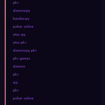
pkv
dominoqq
bandarqq
poker online
situs qq
situs pkv
dominoqq pkv
pkv games
domino
pkv
qq
pkv
poker online