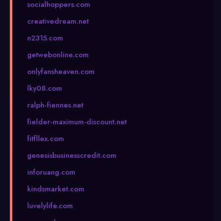
socialhoppers.com
creativedream.net
n2315.com
getwebonline.com
onlyfansheaven.com
lky08.com
ralph-fiennes.net
fielder-maximum-discount.net
fitfllex.com
genesisbusinesscredit.com
inforuang.com
kindsmarket.com
luvelylife.com