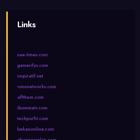
Links
uae-times.com
gamerifys.com
inspiratif.net
vsmsnetworks.com
offthem.com
ibommatv.com
techporfit.com
bekasionline.com
nbusinessplan.com