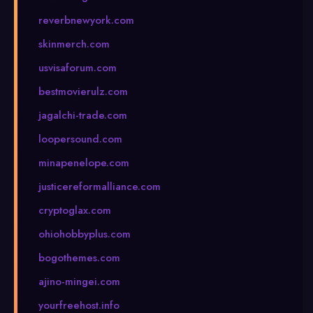
reverbnewyork.com
skinmerch.com
usvisaforum.com
bestmovierulz.com
jagalchi-trade.com
loopersound.com
minapenelope.com
justicereformalliance.com
cryptoglax.com
ohiohobbyplus.com
bogothemes.com
ajino-mingei.com
yourfreehost.info