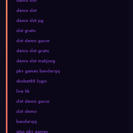
demo slot
demo slot
demo slot pg
slot gratis
slot demo gacor
demo slot gratis
demo slot mahjong
pkv games bandarqq
sbobet88 login
live hk
slot demo gacor
slot demo
bandarqq
situs pkv games