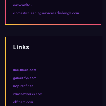
easycartltd-
domesticcleaningservicesedinburgh.com
Links
uae-times.com
gamerifys.com
inspiratif.net
vsmsnetworks.com
offthem.com