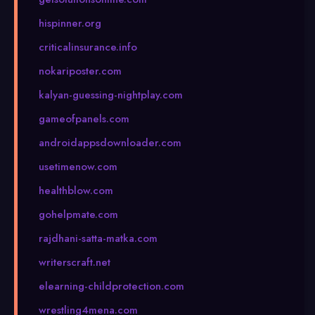
hispinner.org
criticalinsurance.info
nokariposter.com
kalyan-guessing-nightplay.com
gameofpanels.com
androidappsdownloader.com
usetimenow.com
healthblow.com
gohelpmate.com
rajdhani-satta-matka.com
writerscraft.net
elearning-childprotection.com
wrestling4mena.com