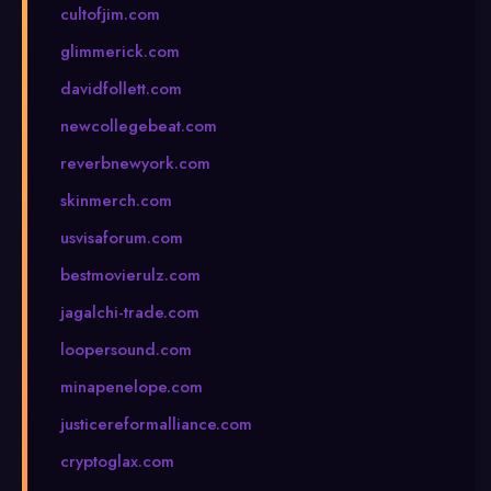
cultofjim.com
glimmerick.com
davidfollett.com
newcollegebeat.com
reverbnewyork.com
skinmerch.com
usvisaforum.com
bestmovierulz.com
jagalchi-trade.com
loopersound.com
minapenelope.com
justicereformalliance.com
cryptoglax.com