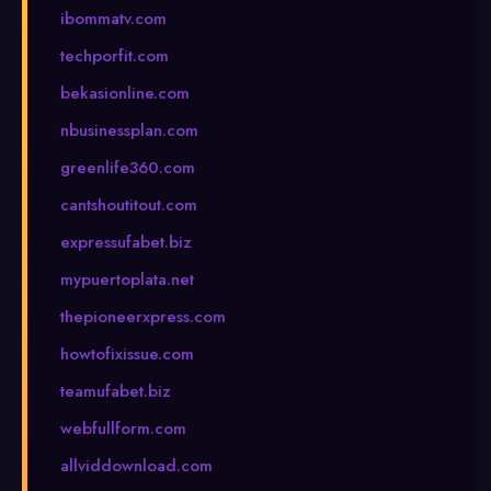
ibommatv.com
techporfit.com
bekasionline.com
nbusinessplan.com
greenlife360.com
cantshoutitout.com
expressufabet.biz
mypuertoplata.net
thepioneerxpress.com
howtofixissue.com
teamufabet.biz
webfullform.com
allviddownload.com