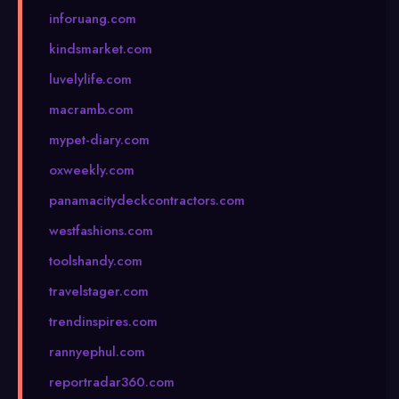
inforuang.com
kindsmarket.com
luvelylife.com
macramb.com
mypet-diary.com
oxweekly.com
panamacitydeckcontractors.com
westfashions.com
toolshandy.com
travelstager.com
trendinspires.com
rannyephul.com
reportradar360.com