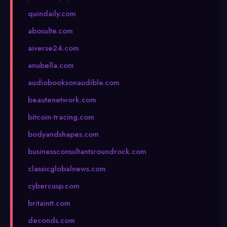
quindaily.com
abosulte.com
aiverse24.com
anubella.com
audiobooksonaudible.com
beautenetwork.com
bitcoin-tracing.com
bodyandshapes.com
businessconsultantsroundrock.com
classicglobalnews.com
cybercusp.com
britaintt.com
deconds.com