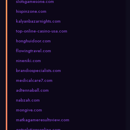
slotsgamesone.com
hispinzone.com
kalyanbazarnights.com
top-online-casino-usa.com
honghuidoor.com
flowingtravel.com
nineniki.com
brandiospecialists.com
medicalcare7.com
adtennaball.com
nabzah.com
mongive.com
matkagameresultsview.com
getsolutionsonline.com