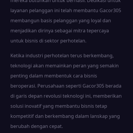
mereka butuhkan untuk berhasil. Dedikasi untuk
layanan pelanggan ini telah membantu Gacor305
membangun basis pelanggan yang loyal dan
menjadikan dirinya sebagai mitra tepercaya
untuk bisnis di sektor perhotelan.
Ketika industri perhotelan terus berkembang,
teknologi akan memainkan peran yang semakin
penting dalam membentuk cara bisnis
beroperasi. Perusahaan seperti Gacor305 berada
di garis depan revolusi teknologi ini, memberikan
solusi inovatif yang membantu bisnis tetap
kompetitif dan berkembang dalam lanskap yang
berubah dengan cepat.