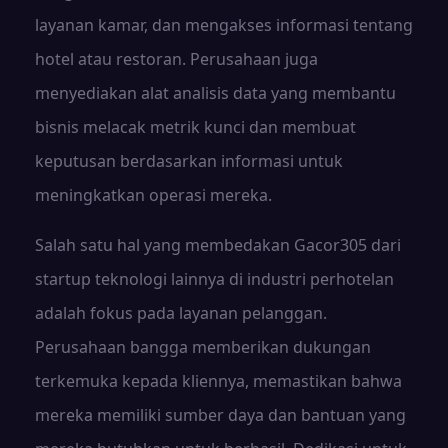
layanan kamar, dan mengakses informasi tentang
hotel atau restoran. Perusahaan juga
menyediakan alat analisis data yang membantu
bisnis melacak metrik kunci dan membuat
keputusan berdasarkan informasi untuk
meningkatkan operasi mereka.
Salah satu hal yang membedakan Gacor305 dari
startup teknologi lainnya di industri perhotelan
adalah fokus pada layanan pelanggan.
Perusahaan bangga memberikan dukungan
terkemuka kepada kliennya, memastikan bahwa
mereka memiliki sumber daya dan bantuan yang