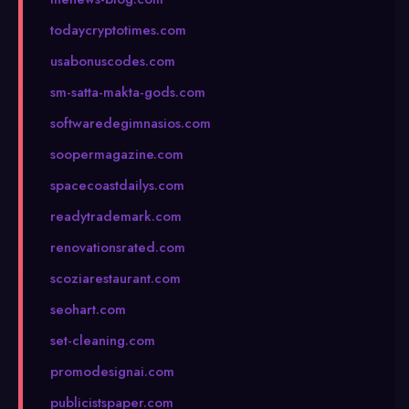
todaycryptotimes.com
usabonuscodes.com
sm-satta-makta-gods.com
softwaredegimnasios.com
soopermagazine.com
spacecoastdailys.com
readytrademark.com
renovationsrated.com
scoziarestaurant.com
seohart.com
set-cleaning.com
promodesignai.com
publicistspaper.com