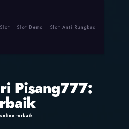
 Slot
Slot Demo
Slot Anti Rungkad
ri Pisang777:
rbaik
online terbaik