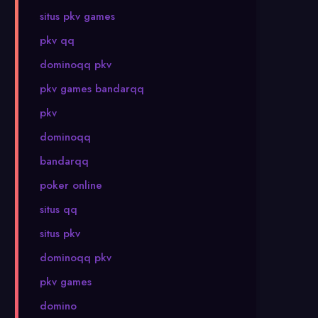
situs pkv games
pkv qq
dominoqq pkv
pkv games bandarqq
pkv
dominoqq
bandarqq
poker online
situs qq
situs pkv
dominoqq pkv
pkv games
domino