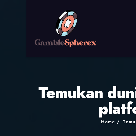
Temukan duni
plat
Home
Temuk