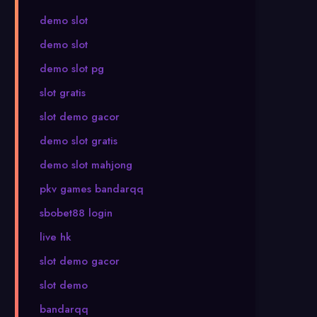
demo slot
demo slot
demo slot pg
slot gratis
slot demo gacor
demo slot gratis
demo slot mahjong
pkv games bandarqq
sbobet88 login
live hk
slot demo gacor
slot demo
bandarqq