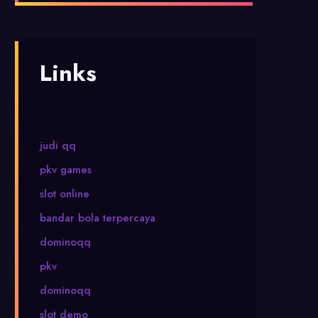
Links
judi qq
pkv games
slot online
bandar bola terpercaya
dominoqq
pkv
dominoqq
slot demo