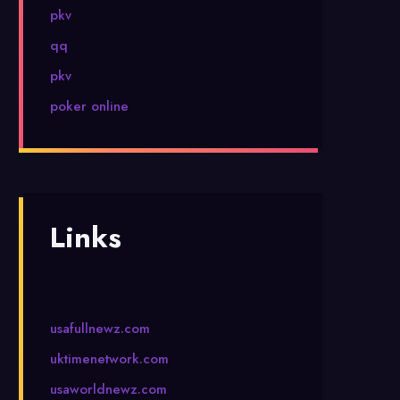
pkv
qq
pkv
poker online
Links
usafullnewz.com
uktimenetwork.com
usaworldnewz.com