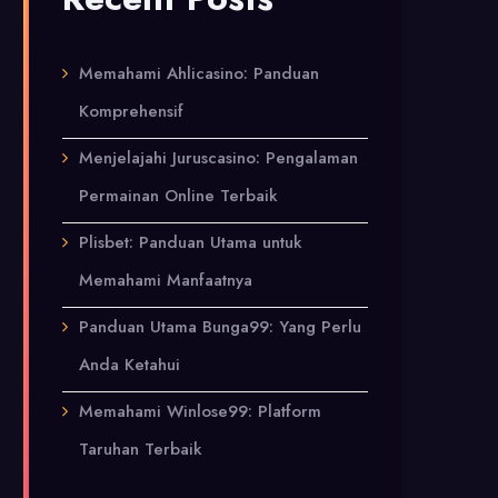
Memahami Ahlicasino: Panduan
Komprehensif
Menjelajahi Juruscasino: Pengalaman
Permainan Online Terbaik
Plisbet: Panduan Utama untuk
Memahami Manfaatnya
Panduan Utama Bunga99: Yang Perlu
Anda Ketahui
Memahami Winlose99: Platform
Taruhan Terbaik