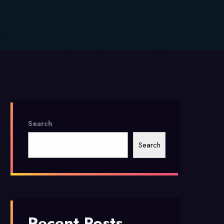
Search
Search
Recent Posts