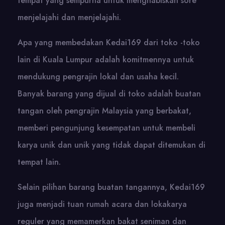
tempat yang sempurna untuk menghabiskan sore
menjelajahi dan menjelajahi.
Apa yang membedakan Kedai169 dari toko -toko
lain di Kuala Lumpur adalah komitmennya untuk
mendukung pengrajin lokal dan usaha kecil.
Banyak barang yang dijual di toko adalah buatan
tangan oleh pengrajin Malaysia yang berbakat,
memberi pengunjung kesempatan untuk membeli
karya unik dan unik yang tidak dapat ditemukan di
tempat lain.
Selain pilihan barang buatan tangannya, Kedai169
juga menjadi tuan rumah acara dan lokakarya
reguler yang memamerkan bakat seniman dan