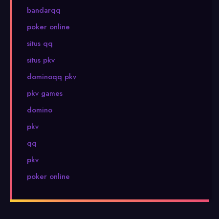
bandarqq
poker online
situs qq
situs pkv
dominoqq pkv
pkv games
domino
pkv
qq
pkv
poker online