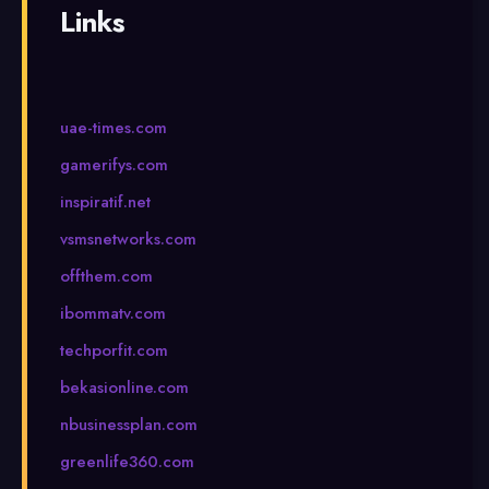
Links
uae-times.com
gamerifys.com
inspiratif.net
vsmsnetworks.com
offthem.com
ibommatv.com
techporfit.com
bekasionline.com
nbusinessplan.com
greenlife360.com