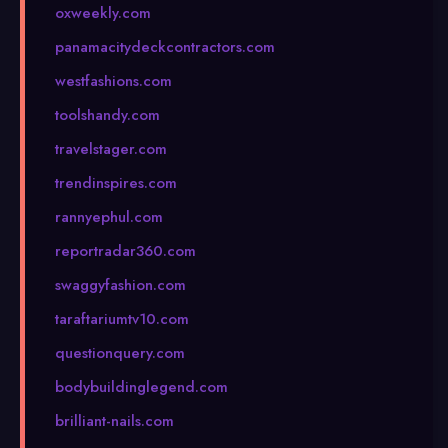
oxweekly.com
panamacitydeckcontractors.com
westfashions.com
toolshandy.com
travelstager.com
trendinspires.com
rannyephul.com
reportradar360.com
swaggyfashion.com
taraftariumtv10.com
questionquery.com
bodybuildinglegend.com
brilliant-nails.com