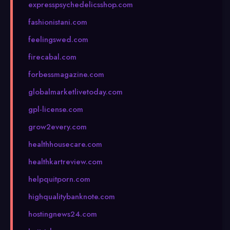
expresspsychedelicsshop.com
fashionistani.com
feelingswed.com
firecabal.com
forbessmagazine.com
globalmarketlivetoday.com
gpl-license.com
grow2every.com
healthhousecare.com
healthkartreview.com
helpquitporn.com
highqualitybanknote.com
hostingnews24.com