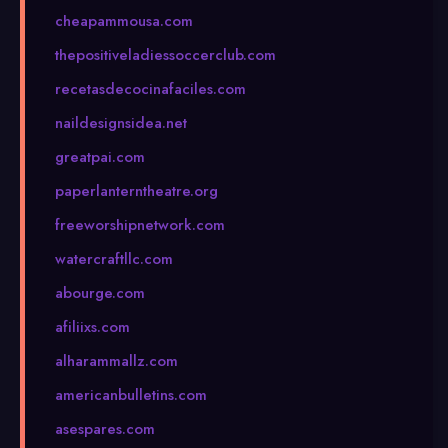
cheapammousa.com
thepositiveladiessoccerclub.com
recetasdecocinafaciles.com
naildesignsidea.net
greatpai.com
paperlanterntheatre.org
freeworshipnetwork.com
watercraftllc.com
abourge.com
afiliixs.com
alharammallz.com
americanbulletins.com
asespares.com