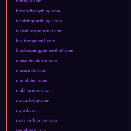
hottstyle.com
howtodiyanything.com
inspiringearthlings.com
investindependent.com
kralbozguncu1.com
landscapinggainesvillefl.com
maisonhauturier.com
mascreator.com
menafahmi.com
mukhtarmeer.com
nascartoday.com
nqted.com
nzdriverlicence.com
pagalguru.com