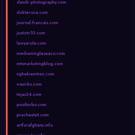
dandr-photography.com
dokteroce.com
journal-francais.com
justintv10.com
lawyerule.com
mediamingleseaco.com
mtsmarketingblog.com
nghekiemtien.com
wasirku.com
tejas24.com
poolturbo.com
prachestait.com
artforafghans.info