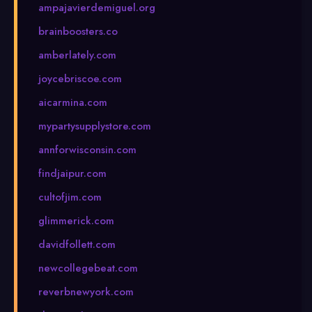
ampajavierdemiguel.org
brainboosters.co
amberlately.com
joycebriscoe.com
aicarmina.com
mypartysupplystore.com
annforwisconsin.com
findjaipur.com
cultofjim.com
glimmerick.com
davidfollett.com
newcollegebeat.com
reverbnewyork.com