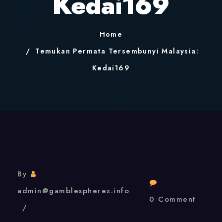
Kedai169
Home
Temukan Permata Tersembunyi Malaysia:
Kedai169
By
admin@gamblespherex.info
0 Comment