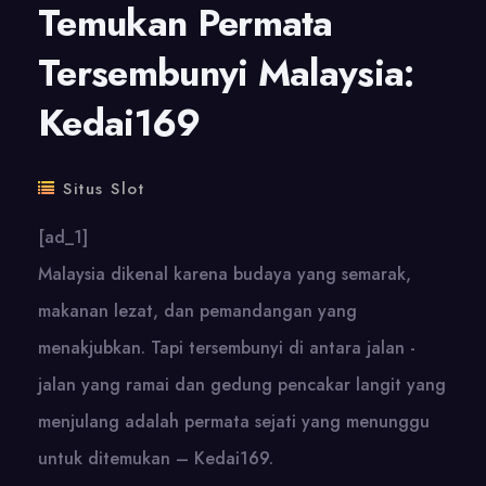
Temukan Permata
Tersembunyi Malaysia:
Kedai169
Situs Slot
[ad_1]
Malaysia dikenal karena budaya yang semarak,
makanan lezat, dan pemandangan yang
menakjubkan. Tapi tersembunyi di antara jalan -
jalan yang ramai dan gedung pencakar langit yang
menjulang adalah permata sejati yang menunggu
untuk ditemukan – Kedai169.