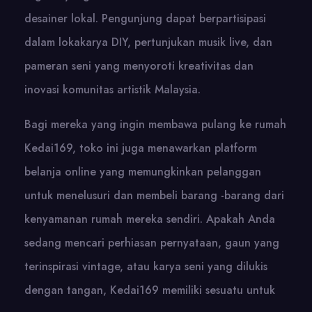
desainer lokal. Pengunjung dapat berpartisipasi
dalam lokakarya DIY, pertunjukan musik live, dan
pameran seni yang menyoroti kreativitas dan
inovasi komunitas artistik Malaysia.
Bagi mereka yang ingin membawa pulang ke rumah
Kedai169, toko ini juga menawarkan platform
belanja online yang memungkinkan pelanggan
untuk menelusuri dan membeli barang -barang dari
kenyamanan rumah mereka sendiri. Apakah Anda
sedang mencari perhiasan pernyataan, gaun yang
terinspirasi vintage, atau karya seni yang dilukis
dengan tangan, Kedai169 memiliki sesuatu untuk