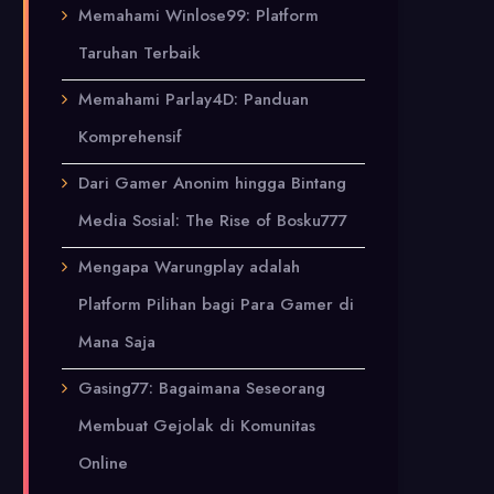
Memahami Winlose99: Platform
Taruhan Terbaik
Memahami Parlay4D: Panduan
Komprehensif
Dari Gamer Anonim hingga Bintang
Media Sosial: The Rise of Bosku777
Mengapa Warungplay adalah
Platform Pilihan bagi Para Gamer di
Mana Saja
Gasing77: Bagaimana Seseorang
Membuat Gejolak di Komunitas
Online