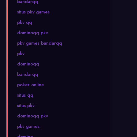
bandarqq
situs pkv games
pkv qq
dominoqq pkv
pkv games bandarqq
pkv
dominoqq
bandarqq
poker online
situs qq
situs pkv
dominoqq pkv
pkv games
domino