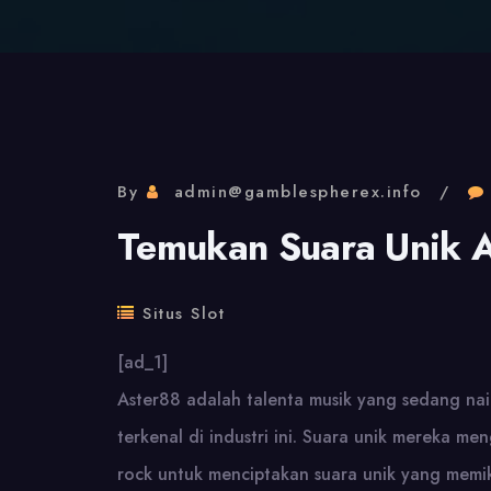
By
admin@gamblespherex.info
Temukan Suara Unik 
Situs Slot
[ad_1]
Aster88 adalah talenta musik yang sedang n
terkenal di industri ini. Suara unik mereka m
rock untuk menciptakan suara unik yang memik