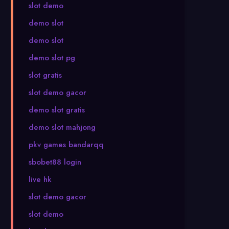
slot demo
demo slot
demo slot
demo slot pg
slot gratis
slot demo gacor
demo slot gratis
demo slot mahjong
pkv games bandarqq
sbobet88 login
live hk
slot demo gacor
slot demo