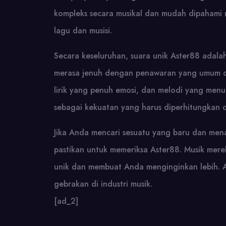
kompleks secara musikal dan mudah dipahami 
lagu dan musisi.
Secara keseluruhan, suara unik Aster88 adalah
merasa jenuh dengan penawaran yang umum da
lirik yang penuh emosi, dan melodi yang men
sebagai kekuatan yang harus diperhitungkan d
Jika Anda mencari sesuatu yang baru dan mena
pastikan untuk memeriksa Aster88. Musik mer
unik dan membuat Anda menginginkan lebih. Aw
gebrakan di industri musik.
[ad_2]