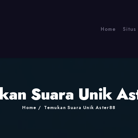
Home
Situs
kan Suara Unik As
Home
Temukan Suara Unik Aster88