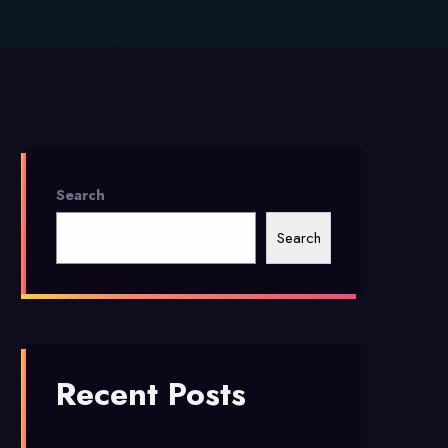
Search
Search
Recent Posts