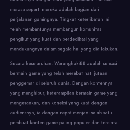
merasa seperti mereka adalah bagian dari
perjalanan gamingnya. Tingkat keterlibatan ini
telah membantunya membangun komunitas
pengikut yang kuat dan berdedikasi yang
mendukungnya dalam segala hal yang dia lakukan.
Secara keseluruhan, Warunghoki88 adalah sensasi
bermain game yang telah merebut hati jutaan
penggemar di seluruh dunia. Dengan kontennya
yang menghibur, keterampilan bermain game yang
mengesankan, dan koneksi yang kuat dengan
audiensnya, ia dengan cepat menjadi salah satu
pembuat konten game paling populer dan tercinta