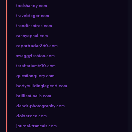
toolshandy.com
travelstager.com
trendinspires.com
rannyephul.com
reportradar360.com
swaggyfashion.com
taraftariumtv10.com
questionquery.com
bodybuildinglegend.com
brilliant-nails.com
dandr-photography.com
dokteroce.com
journal-francais.com