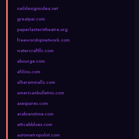
naildesignsidea.net
greatpai.com
paperlanterntheatre.org
freeworshipnetwork.com
watercraftllc.com
abourge.com
afiliixs.com
alharammallz.com
americanbulletins.com
asespares.com
arabianstime.com
atticabblues.com
autometropolist.com