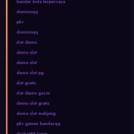
bandar bola terpercaya
dominoqq
pkv
dominoqq
slot demo
demo slot
demo slot
demo slot pg
slot gratis
slot demo gacor
demo slot gratis
demo slot mahjong
pkv games bandarqq
sbobet88 login