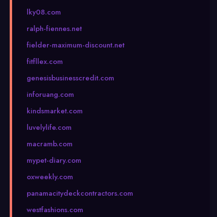
lky08.com
ralph-fiennes.net
fielder-maximum-discount.net
fitfllex.com
genesisbusinesscredit.com
inforuang.com
kindsmarket.com
luvelylife.com
macramb.com
mypet-diary.com
oxweekly.com
panamacitydeckcontractors.com
westfashions.com