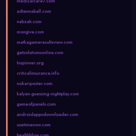
medicalcare7.com
adtennaball.com
nabzah.com
mongive.com
matkagameresultsview.com
getsolutionsonline.com
hispinner.org
criticalinsurance.info
nokariposter.com
kalyan-guessing-nightplay.com
gameofpanels.com
androidappsdownloader.com
usetimenow.com
healthblow.com