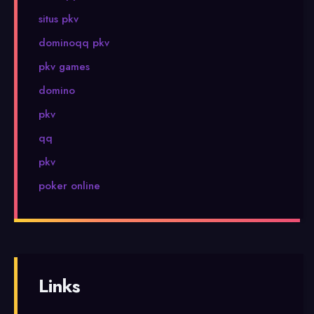
situs pkv
dominoqq pkv
pkv games
domino
pkv
qq
pkv
poker online
Links