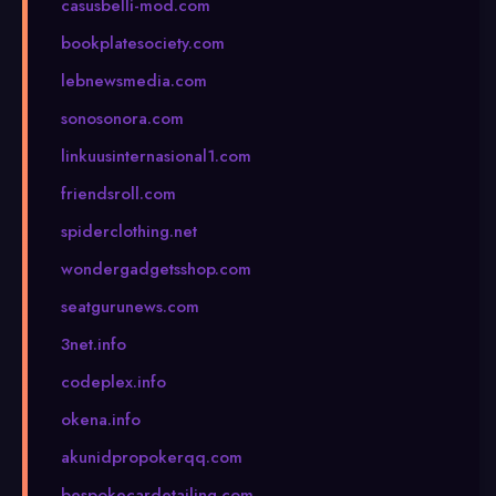
casusbelli-mod.com
bookplatesociety.com
lebnewsmedia.com
sonosonora.com
linkuusinternasional1.com
friendsroll.com
spiderclothing.net
wondergadgetsshop.com
seatgurunews.com
3net.info
codeplex.info
okena.info
akunidpropokerqq.com
bespokecardetailing.com