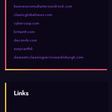
businessconsultantsroundrock.com
classicglobalnews.com
cybercusp.com
britaintt.com
deconds.com
easycartltd-
domesticcleaningservicesedinburgh.com
Links