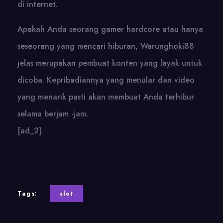
di internet.
Apakah Anda seorang gamer hardcore atau hanya
seseorang yang mencari hiburan, Warunghoki88
jelas merupakan pembuat konten yang layak untuk
dicoba. Kepribadiannya yang menular dan video
yang menarik pasti akan membuat Anda terhibur
selama berjam -jam.
[ad_2]
Tags:
slot