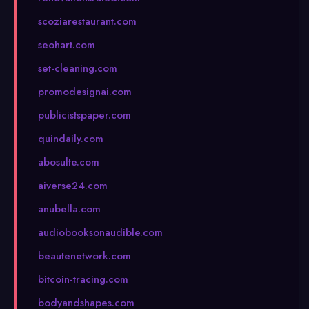
scoziarestaurant.com
seohart.com
set-cleaning.com
promodesignai.com
publicistspaper.com
quindaily.com
abosulte.com
aiverse24.com
anubella.com
audiobooksonaudible.com
beautenetwork.com
bitcoin-tracing.com
bodyandshapes.com