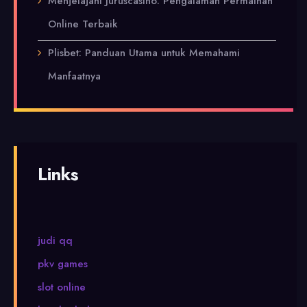
Menjelajahi Juruscasino: Pengalaman Permainan
Online Terbaik
Plisbet: Panduan Utama untuk Memahami
Manfaatnya
Links
judi qq
pkv games
slot online