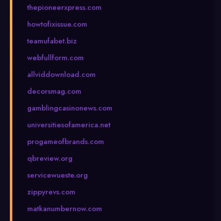
thepioneerxpress.com
howtofixissue.com
teamufabet.biz
webfullform.com
allviddownload.com
decorsmag.com
gamblingcasinonews.com
universitiesofamerica.net
progameofbrands.com
qbreview.org
servicewueste.org
zippyrevs.com
matkanumbernow.com